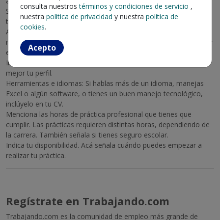
agrégala y destácala.
consulta nuestros
términos y condiciones de servicio
,
Si no tienes experiencia, puedes mencionar si hiciste ayudantías,
nuestra
política de privacidad
y nuestra
política de
trabajaste en el verano, hiciste voluntariados, etc.
cookies
.
Al inicio siempre se incluye un resumen laboral. En este caso, si
no tienes experiencia, menciona tus objetivos, qué quieres lograr
Acepto
en la práctica profesional y qué estás buscando.
Incluye tus áreas de interés, así el reclutador sabrá dónde calza
mejor tu perfil.
Herramientas e idiomas: Si hablas más de un idioma, manejas
Excel o algún software, o tienes un buen manejo tecnológico,
inclúyelo en tu CV.
Menciona las horas de práctica profesional que tienes que
cumplir. Las prácticas requieren distintas horas, dependiendo de
la carrera. También señala si tienes seguro escolar.
Indica tu disponibilidad. Acá señala cuándo puedes empezar a
realizar tu práctica.
Regístrate en Trabajando.com
Trabajando.com es la comunidad de empleo más grande de