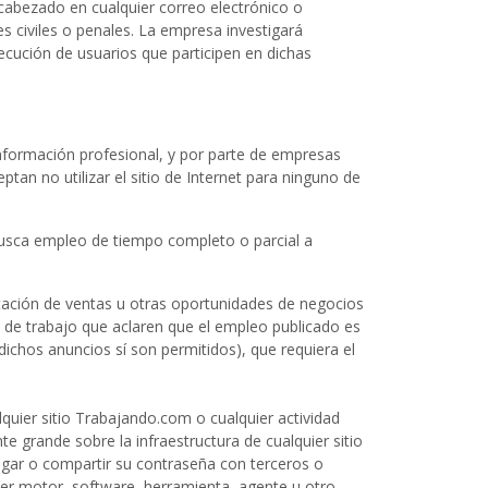
ncabezado en cualquier correo electrónico o
es civiles o penales. La empresa investigará
ecución de usuarios que participen en dichas
nformación profesional, y por parte de empresas
an no utilizar el sitio de Internet para ninguno de
busca empleo de tiempo completo o parcial a
ntación de ventas u otras oportunidades de negocios
 de trabajo que aclaren que el empleo publicado es
ichos anuncios sí son permitidos), que requiera el
alquier sitio Trabajando.com o cualquier actividad
 grande sobre la infraestructura de cualquier sitio
ulgar o compartir su contraseña con terceros o
lquier motor, software, herramienta, agente u otro