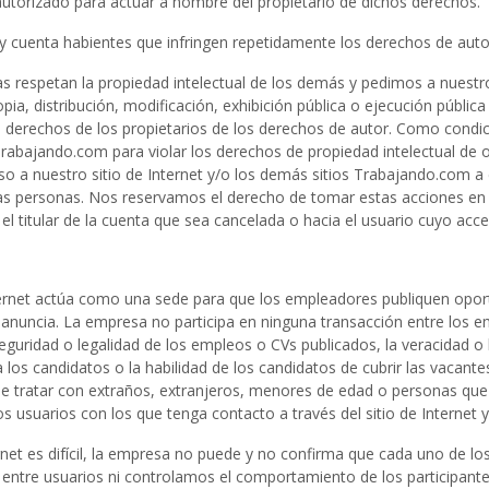
 autorizado para actuar a nombre del propietario de dichos derechos.
 y cuenta habientes que infringen repetidamente los derechos de auto
s respetan la propiedad intelectual de los demás y pedimos a nuestro
a, distribución, modificación, exhibición pública o ejecución pública 
 derechos de los propietarios de los derechos de autor. Como condició
itio Trabajando.com para violar los derechos de propiedad intelectual 
so a nuestro sitio de Internet y/o los demás sitios Trabajando.com a 
tras personas. Nos reservamos el derecho de tomar estas acciones en
a el titular de la cuenta que sea cancelada o hacia el usuario cuyo ac
ternet actúa como una sede para que los empleadores publiquen oport
 anuncia. La empresa no participa en ninguna transacción entre los em
guridad o legalidad de los empleos o CVs publicados, la veracidad o la
los candidatos o la habilidad de los candidatos de cubrir las vacant
o, de tratar con extraños, extranjeros, menores de edad o personas qu
os usuarios con los que tenga contacto a través del sitio de Internet 
rnet es difícil, la empresa no puede y no confirma que cada uno de lo
 entre usuarios ni controlamos el comportamiento de los participante