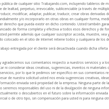
o pública de cualquier sitio Trabajando.com, incluyendo tableros de m
e de lealtad, perpetuo, irrevocable, sublicenciable (a través de múltipl
roducir, modificar, adaptar, publicar, traducir, crear obras derivadas de
undialmente y/o incorporarlo en otras obras en cualquier forma, med
er derecho que pueda existir en dicho contenido. Usted también garant
nciado de forma completa y efectiva a todos esos derechos y de form
Usted permite además que cualquier suscriptor acceda, muestre, vea 
ido colocado en el sitio de Internet retiene todos y cualquiera de los
rabajo entregada por el cliente será desactivada cuando dicha oferta 
y agradecemos sus comentarios respecto a nuestros servicios y a los
r ni considerar ideas creativas, sugerencias, inventos ni materiales 
ervicios, por lo que le pedimos ser específico en sus comentarios r
 pesar de nuestra solicitud usted nos envía sugerencias creativas, ide
 información enviada será propiedad de la empresa. Ninguna parte de l
 no seremos responsables del uso ni de la divulgación de ninguna inf
tualmente o descubiertos en el futuro sobre la información enviada y
ercial o de otro tipo, sin compensación para usted ni para ninguna o