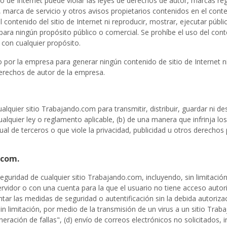
tio de Internet puede violar las leyes de derechos de autor, marcas re
marca de servicio y otros avisos propietarios contenidos en el conteni
ontenido del sitio de Internet ni reproducir, mostrar, ejecutar pública
para ningún propósito público o comercial. Se prohíbe el uso del conten
con cualquier propósito.
por la empresa para generar ningún contenido de sitio de Internet n
erechos de autor de la empresa.
lquier sitio Trabajando.com para transmitir, distribuir, guardar ni dest
 cualquier ley o reglamento aplicable, (b) de una manera que infrinja 
al de terceros o que viole la privacidad, publicidad u otros derechos 
.com.
a seguridad de cualquier sitio Trabajando.com, incluyendo, sin limitac
servidor o con una cuenta para la que el usuario no tiene acceso autor
r las medidas de seguridad o autentificación sin la debida autorización
sin limitación, por medio de la transmisión de un virus a un sitio Tra
ación de fallas", (d) envío de correos electrónicos no solicitados, 