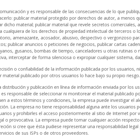
municación y es responsable de las consecuencias de lo que publique.
erlo: publicar material protegido por derechos de autor, a menos qu
ar dicho material; publicar material que revele secretos comerciales,
nja cualquiera de los derechos de propiedad intelectual de terceros o 
atorio, amenazante, acosador, abusivo, despectivo o vergonzoso para
tos; publicar anuncios o peticiones de negocios, publicar cartas cad
 troyanos, gusanos, bombas de tiempo, canceladores u otras rutinas
iva, interceptar de forma silenciosa o expropiar cualquier sistema, d
cisión o confiabilidad de la información publicada por los usuarios, n
r material publicado por otros usuarios lo hace bajo su propio riesgo.
istribución y publicación en línea de información enviada por los us
es responsable de seleccionar ni monitorear el material publicado por 
n a estos términos y condiciones, la empresa puede investigar el al
ormación. La empresa no tiene responsabilidad alguna ante los usuarios p
rios y prohibirles el acceso posteriormente al sitio de Internet por vi
egal o provocativa. La empresa puede tomar cualquier acción respecto
eción si cree que ésta pudiese representar una responsabilidad legal
ervicios de sus ISPs o de otros proveedores.