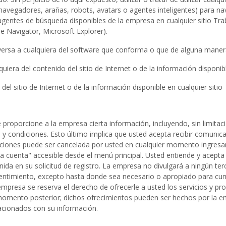
navegadores, arañas, robots, avatars o agentes inteligentes) para nav
gentes de búsqueda disponibles de la empresa en cualquier sitio Tr
e Navigator, Microsoft Explorer).
 inversa a cualquiera del software que conforma o que de alguna maner
uiera del contenido del sitio de Internet o de la información disponib
del sitio de Internet o de la información disponible en cualquier sit
que proporcione a la empresa cierta información, incluyendo, sin limitac
 condiciones. Esto último implica que usted acepta recibir comunicaci
aciones puede ser cancelada por usted en cualquier momento ingresand
la cuenta" accesible desde el menú principal. Usted entiende y acepta
da en su solicitud de registro. La empresa no divulgará a ningún ter
sentimiento, excepto hasta donde sea necesario o apropiado para cump
empresa se reserva el derecho de ofrecerle a usted los servicios y pr
 momento posterior; dichos ofrecimientos pueden ser hechos por la em
lacionados con su información.