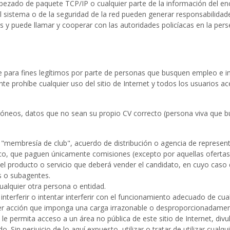
ncabezado de paquete TCP/IP o cualquier parte de la información del e
el sistema o de la seguridad de la red pueden generar responsabilidad
s y puede llamar y cooperar con las autoridades policíacas en la pers
e para fines legítimos por parte de personas que busquen empleo e i
rohíbe cualquier uso del sitio de Internet y todos los usuarios acept
erróneos, datos que no sean su propio CV correcto (persona viva que 
, "membresía de club", acuerdo de distribución o agencia de represe
co, que paguen únicamente comisiones (excepto por aquellas ofertas
l producto o servicio que deberá vender el candidato, en cuyo caso d
s o subagentes.
cualquier otra persona o entidad.
a interferir o intentar interferir con el funcionamiento adecuado de cu
ier acción que imponga una carga irrazonable o desproporcionadamente
e permita acceso a un área no pública de este sitio de Internet, div
do. Sin perjuicio de lo aquí expuesto, utilizar o tratar de utilizar cua