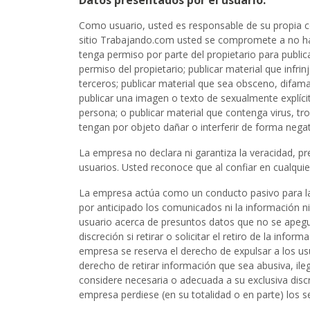
Datos presentados por el usuario.
Como usuario, usted es responsable de su propia co
sitio Trabajando.com usted se compromete a no hac
tenga permiso por parte del propietario para public
permiso del propietario; publicar material que infri
terceros; publicar material que sea obsceno, difam
publicar una imagen o texto de sexualmente explíci
persona; o publicar material que contenga virus,
tengan por objeto dañar o interferir de forma negat
La empresa no declara ni garantiza la veracidad, pre
usuarios. Usted reconoce que al confiar en cualquie
La empresa actúa como un conducto pasivo para la d
por anticipado los comunicados ni la información ni 
usuario acerca de presuntos datos que no se apegue
discreción si retirar o solicitar el retiro de la inf
empresa se reserva el derecho de expulsar a los usua
derecho de retirar información que sea abusiva, il
considere necesaria o adecuada a su exclusiva discr
empresa perdiese (en su totalidad o en parte) los s