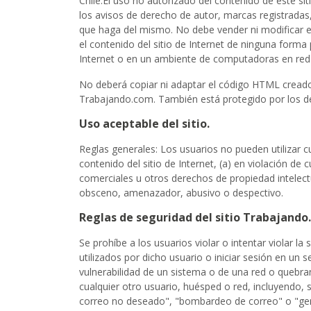
Chile.El uso no autorizado del contenido de este si
los avisos de derecho de autor, marcas registradas, 
que haga del mismo. No debe vender ni modificar el c
el contenido del sitio de Internet de ninguna forma 
Internet o en un ambiente de computadoras en red 
No deberá copiar ni adaptar el código HTML creado 
Trabajando.com. También está protegido por los d
Uso aceptable del sitio.
Reglas generales: Los usuarios no pueden utilizar cua
contenido del sitio de Internet, (a) en violación de
comerciales u otros derechos de propiedad intelectu
obsceno, amenazador, abusivo o despectivo.
Reglas de seguridad del sitio Trabajando
Se prohíbe a los usuarios violar o intentar violar l
utilizados por dicho usuario o iniciar sesión en un 
vulnerabilidad de un sistema o de una red o quebranta
cualquier otro usuario, huésped o red, incluyendo, 
correo no deseado", "bombardeo de correo" o "gener