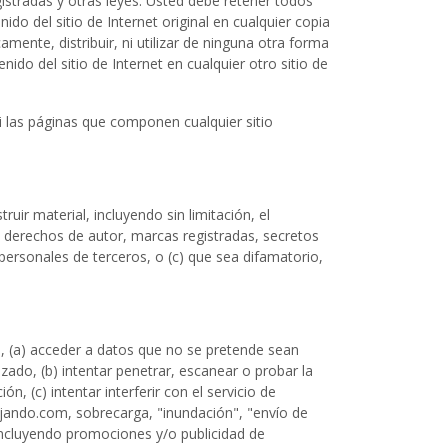
gistradas y otras leyes. Usted debe retener todos
do del sitio de Internet original en cualquier copia
mente, distribuir, ni utilizar de ninguna otra forma
ido del sitio de Internet en cualquier otro sitio de
i las páginas que componen cualquier sitio
ruir material, incluyendo sin limitación, el
los derechos de autor, marcas registradas, secretos
personales de terceros, o (c) que sea difamatorio,
ión, (a) acceder a datos que no se pretende sean
izado, (b) intentar penetrar, escanear o probar la
, (c) intentar interferir con el servicio de
bajando.com, sobrecarga, "inundación", "envío de
incluyendo promociones y/o publicidad de